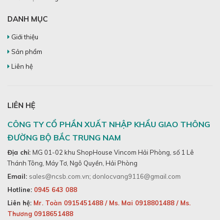
DANH MỤC
Giới thiệu
Sản phẩm
Liên hệ
LIÊN HỆ
CÔNG TY CỔ PHẦN XUẤT NHẬP KHẨU GIAO THÔNG
ĐƯỜNG BỘ BẮC TRUNG NAM
Địa chỉ:
MG 01-02 khu ShopHouse Vincom Hải Phòng, số 1 Lê
Thánh Tông, Máy Tơ, Ngô Quyền, Hải Phòng
Email:
sales@ncsb.com.vn
;
donlocvang9116@gmail.com
Hotline:
0945 643 088
Liên hệ:
Mr. Toàn 0915451488
/
Ms. Mai 0918801488
/
Ms.
Thương 0918651488