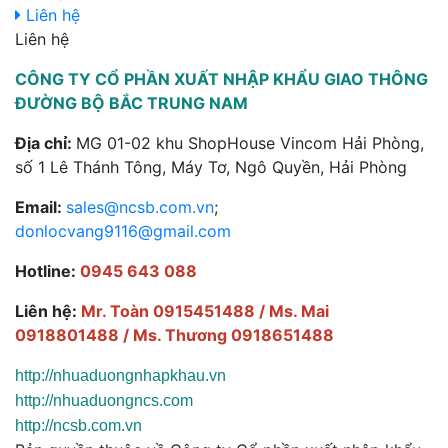
Liên hệ
Liên hệ
CÔNG TY CỔ PHẦN XUẤT NHẬP KHẨU GIAO THÔNG
ĐƯỜNG BỘ BẮC TRUNG NAM
Địa chỉ:
MG 01-02 khu ShopHouse Vincom Hải Phòng,
số 1 Lê Thánh Tông, Máy Tơ, Ngô Quyền, Hải Phòng
Email:
sales@ncsb.com.vn
;
donlocvang9116@gmail.com
Hotline:
0945 643 088
Liên hệ:
Mr. Toàn 0915451488
/
Ms. Mai
0918801488
/
Ms. Thương 0918651488
http://nhuaduongnhapkhau.vn
http://nhuaduongncs.com
http://ncsb.com.vn