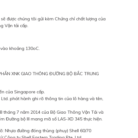
ẽ được chúng tôi gửi kèm Chứng chỉ chất lượng của
g Vận tải cấp.
nh vào khoảng 130oC.
 PHẦN XNK GIAO THÔNG ĐƯỜNG BỘ BẮC TRUNG
yền của Singapore cấp.
 Ltd. phát hành ghi rõ thông tin của lô hàng và tên,
 28 tháng 7 năm 2014 của Bộ Giao Thông Vận Tải và
iểm Đường bộ III mang mã số LAS-XD 345 thực hiện.
rõ: Nhựa đường đóng thùng (phuy) Shell 60/70
 Công ty Shell Eastern Trading Pte. Ltd.