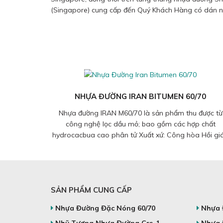
(Singapore) cung cấp đến Quý Khách Hàng có dán n
NHỰA ĐƯỜNG IRAN BITUMEN 60/70
Nhựa đường IRAN M60/70 là sản phẩm thu được từ
công nghệ lọc dầu mỏ; bao gồm các hợp chất
hydrocacbua cao phân tử Xuất xứ: Công hòa Hồi gi
Iran và các tiểu vương quốc a rập thống nhất...
SẢN PHẨM CUNG CẤP
Nhựa Đường Đặc Nóng 60/70
Nhựa 