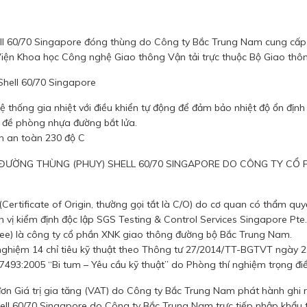
 60/70 Singapore đóng thùng do Công ty Bắc Trung Nam cung cấp s
iện Khoa học Công nghệ Giao thông Vận tải trực thuộc Bộ Giao thôn
Shell 60/70 Singapore
hệ thống gia nhiệt với điều khiển tự động để đảm bảo nhiệt độ ổn đị
ý đề phòng nhựa đường bắt lửa.
ạn an toàn 230 độ C
ĐƯỜNG THÙNG (PHUY) SHELL 60/70 SINGAPORE DO CÔNG TY CỔ
ertificate of Origin, thường gọi tắt là C/O) do cơ quan có thẩm qu
n vị kiểm định độc lập SGS Testing & Control Services Singapore Pte.
gnee) là công ty cổ phần XNK giao thông đường bộ Bắc Trung Nam.
 nghiệm 14 chỉ tiêu kỹ thuật theo Thông tư 27/2014/TT-BGTVT ngày
 7493:2005 “Bi tum – Yêu cầu kỹ thuật” do Phòng thí nghiệm trọng đ
ơn Giá trị gia tăng (VAT) do Công ty Bắc Trung Nam phát hành ghi 
ll 60/70 Singapore do Công ty Bắc Trung Nam trực tiếp nhập khẩu từ